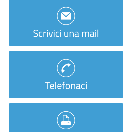
sinistri@realeabbiategrasso.it
Scrivici una mail
TEL.: 02 94967173
Telefonaci
FAX.: 02 9496 7308