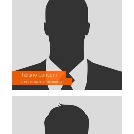
Tiziano Conconi
CONSULENNTE ASSICURATIVO