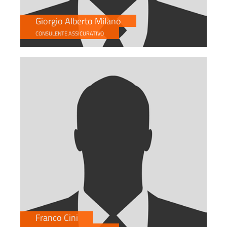
Giorgio Alberto Milano
CONSULENTE ASSICURATIVO
Franco Cini