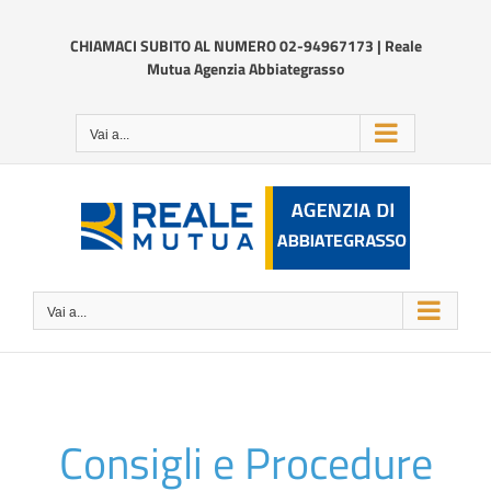
Salta
al
CHIAMACI SUBITO AL NUMERO 02-94967173 | Reale
contenuto
Mutua Agenzia Abbiategrasso
Vai a...
Vai a...
Consigli e Procedure