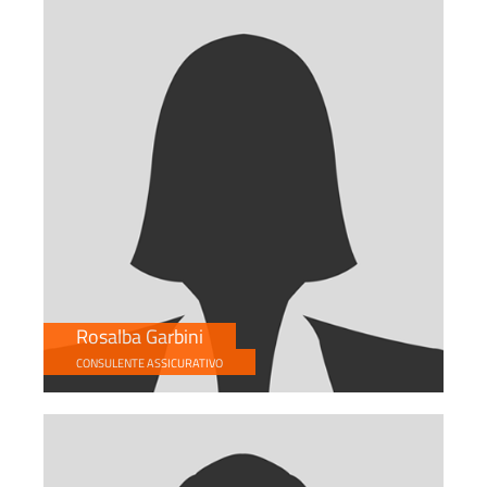
Rosalba Garbini
CONSULENTE ASSICURATIVO