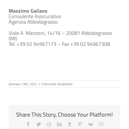
Massimo Galiano
Consulente Assicurativo
Agenzia Abbiategrasso
Viale A. Manzoni, 14/16 – 20081 Abbiategrasso
(MI)
Tel. +39 02 94967173 – Fax +39 02 94967308
galiano@realeabbiategrasso.it
www.realeabbiategrasso.it
su
Gennaio 13th, 2021
|
Commenti disabilitati
Massimo
Galiano
Share This Story, Choose Your Platform!
Facebook
Twitter
Reddit
LinkedIn
Tumblr
Pinterest
Vk
Email