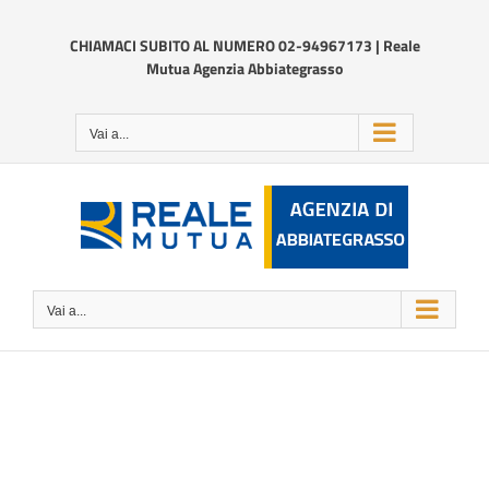
Salta
al
CHIAMACI SUBITO AL NUMERO 02-94967173 | Reale
contenuto
Mutua Agenzia Abbiategrasso
Vai a...
Vai a...