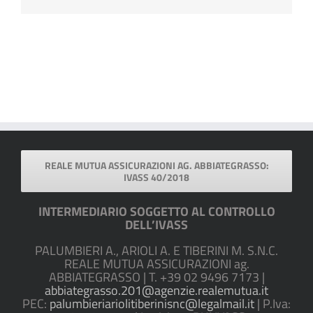
REALE MUTUA ASSICURAZIONI AG. ABBIATEGRASSO:
IVASS 40/2018
INTERMEDIARIO SOGGETTO AL CONTROLLO
DELL’IVASS
PALUMBIERI A., ARIOLI A. E TIBERINI M. S.N.C.
REALE MUTUA ASSICURAZIONI ag.
ABBIATEGRASSO | T. +39 02 9496 7173 |
abbiategrasso.201@agenzie.realemutua.it
PEC:
palumbieriariolitiberinisnc@legalmail.it
| P.Iva: