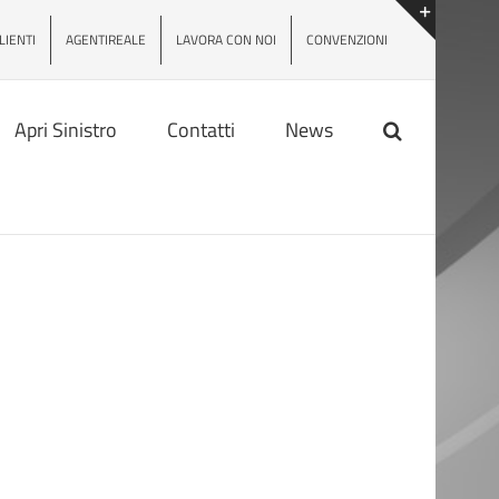
LIENTI
AGENTIREALE
LAVORA CON NOI
CONVENZIONI
Toggle
area
barra
scorrev
Apri Sinistro
Contatti
News