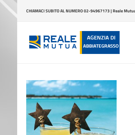
Salta
al
CHIAMACI SUBITO AL NUMERO 02-94967173 | Reale Mutua 
contenuto