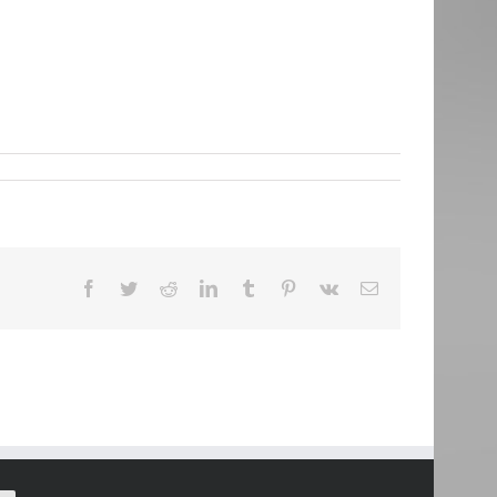
Facebook
Twitter
Reddit
LinkedIn
Tumblr
Pinterest
Vk
Email