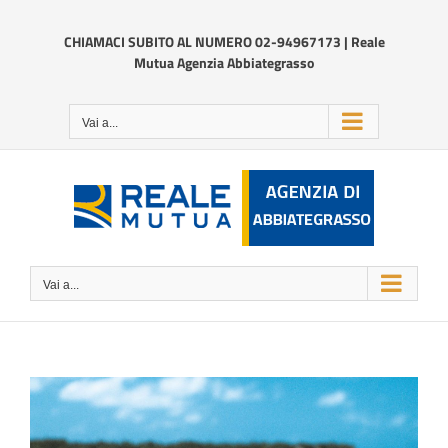
Salta
al
CHIAMACI SUBITO AL NUMERO 02-94967173 | Reale
contenuto
Mutua Agenzia Abbiategrasso
Vai a...
Vai a...