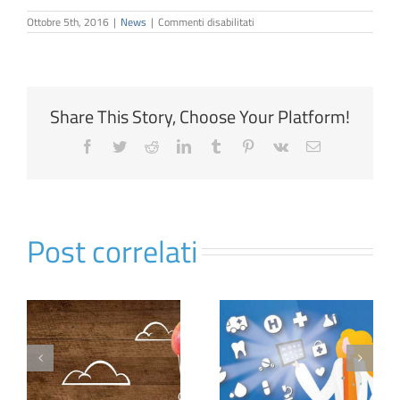
su
Ottobre 5th, 2016
|
News
|
Commenti disabilitati
Cento
Stelle
Reale
Share This Story, Choose Your Platform!
Facebook
Twitter
Reddit
LinkedIn
Tumblr
Pinterest
Vk
Email
Post correlati
RC
Virtual Hospital
Capofamiglia
alute
Blue
Speciale