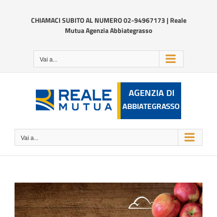
Salta
al
CHIAMACI SUBITO AL NUMERO 02-94967173 | Reale
contenuto
Mutua Agenzia Abbiategrasso
Vai a...
Vai a...