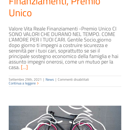
Finanziamenti, Premio
Unico
Valore Vita Reale Finanziamenti -Premio Unico CI
SONO VALORI CHE DURANO NEL TEMPO. COME
L’AMORE PER I TUOI CARI. Gentile Socio,giorno
dopo giorno ti impegni a costruire sicurezza e
serenità per i tuoi cari, soprattutto se sei il
principale sostegno economico della famiglia e hai
assunto impegni onerosi, come un mutuo per la
casa.
[...]
su
Settembre 29th, 2021
|
News
|
Commenti disabilitati
Valore
Continua a leggere
Vita
Reale
–
Finanziamenti,
Premio
Unico