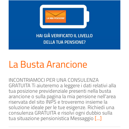
La Busta Arancione
INCONTRIAMOCI PER UNA CONSULENZA
GRATUITA Ti aiuteremo a leggere i dati relativi alla
tua posizione previdenziale presenti nella busta
arancione o sulla pagina la mia pensione nell'area
riservata del sito INPS e troveremo insieme la
soluzione ideale per le tue esigenze. Richiedi una
consulenza GRATUITA e risolvi ogni dubbio sulla
tua situazione pensionistica Messaggio
[...]