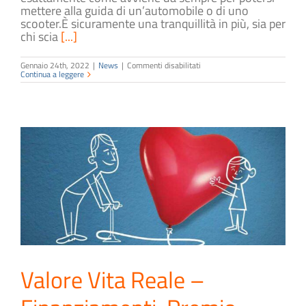
mettere alla guida di un’automobile o di uno
scooter.È sicuramente una tranquillità in più, sia per
chi scia
[...]
su
Gennaio 24th, 2022
|
News
|
Commenti disabilitati
RC
Continua a leggere
Capofamiglia
Speciale
Sciatori
Valore Vita Reale –