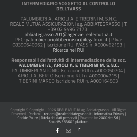
INTERMEDIARIO SOGGETTO AL CONTROLLO
DELL’IVASS
PALUMBIERI A., ARIOLI A. E TIBERINI M. S.N.C.
REALE MUTUA ASSICURAZIONI ag. ABBIATEGRASSO | T.
+39 02 9496 7173 |
abbiategrasso.201@agenzie.realemutua.it
PEC:
palumbieriariolitiberinisnc@legalmail.it
| P.Iva:
08390640962 | Iscrizione RUI IVASS n. A000462193 |
Ricerca nel RUI
Responsabili dell'attività di intermediazione della soc.
PALUMBIERI A., ARIOLI A. E TIBERINI M. S.N.C.
PALUMBIERI ANTONIO Iscrizione RUI n. A000050704 |
ARIOLI ALBERTO Iscrizione RUI n. A000004715 |
TIBERINI MARCO Iscrizione RUI n. A000164803
Copyright © Copyright -
2026 REALE MUTUA ag. Abbiategrasso - All Rights
Reserved |
Reclami
-
reclami@realeabbiategrasso.it
|
Informativa Privacy
|
Cookie Policy
|
Tutela dei dati personali
| Powered by
2000Net Srl
|
SmartWEB360° platform
Facebook
Email
Telefono