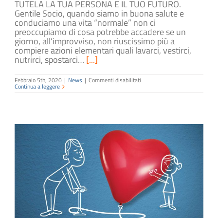
TUTELA LA TUA PERSONA E IL TUO FUTURO.
Gentile Socio, quando siamo in buona salute e
conduciamo una vita “normale” non ci
preoccupiamo di cosa potrebbe accadere se un
giorno, all’improvviso, non riuscissimo più a
compiere azioni elementari quali lavarci, vestirci,
nutrirci, spostarci…
[...]
su
Febbraio 5th, 2020
|
News
|
Commenti disabilitati
Tutela
Continua a leggere
la
tua
autosufficienza