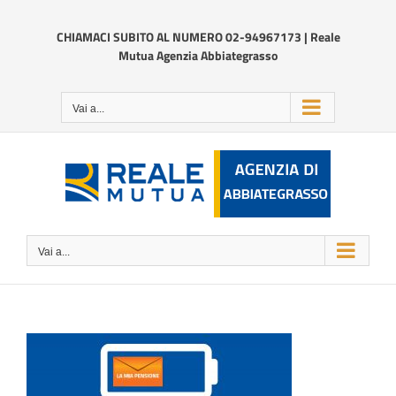
Salta
al
CHIAMACI SUBITO AL NUMERO 02-94967173 | Reale
contenuto
Mutua Agenzia Abbiategrasso
Vai a...
Vai a...