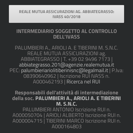
REALE MUTUA ASSICURAZIONI AG. ABBIATEGRASSO:
IVASS 40/2018
INTERMEDIARIO SOGGETTO AL CONTROLLO
DELL’IVASS
PALUMBIERI A., ARIOLI A. E TIBERINI M. S.N.C.
REALE MUTUA ASSICURAZIONI ag.
ABBIATEGRASSO | T. +39 02 9496 7173 |
abbiategrasso.201@agenzie.realemutua.it
PEC:
palumbieriariolitiberinisnc@legalmail.it
| P.Iva:
08390640962 | Iscrizione RUI IVASS n.
A000462193 |
Ricerca nel RUI
Responsabili dell'attività di intermediazione
della soc.
PALUMBIERI A., ARIOLI A. E TIBERINI
M. S.N.C.
PALUMBIERI ANTONIO Iscrizione RUI n.
A000050704 | ARIOLI ALBERTO Iscrizione RUI n.
A000004715 | TIBERINI MARCO Iscrizione RUI n.
A000164803