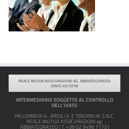
REALE MUTUA ASSICURAZIONI AG. ABBIATEGRASSO:
IVASS 40/2018
INTERMEDIARIO SOGGETTO AL CONTROLLO
DELL’IVASS
PALUMBIERI A., ARIOLI A. E TIBERINI M. S.N.C.
REALE MUTUA ASSICURAZIONI ag.
ABBIATEGRASSO | T. +39 02 9496 7173 |