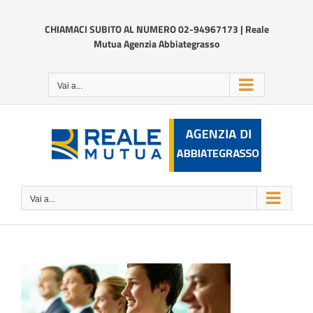
Salta
al
CHIAMACI SUBITO AL NUMERO 02-94967173 | Reale
contenuto
Mutua Agenzia Abbiategrasso
Vai a...
Vai a...