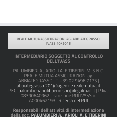
REALE MUTUA ASSICURAZIONI AG. ABBIATEGRASSO:
IVASS 40/2018
INTERMEDIARIO SOGGETTO AL CONTROLLO
DELL’IVASS
PALUMBIERI A., ARIOLI A. E TIBERINI M. S.N.C.
REALE MUTUA ASSICURAZIONI ag.
ABBIATEGRASSO | T. +39 02 9496 7173 |
abbiategrasso.201@agenzie.realemutua.it
PEC:
palumbieriariolitiberinisnc@legalmail.it
| P.Iva:
08390640962 | Iscrizione RUI IVASS n.
A000462193 |
Ricerca nel RUI
Responsabili dell'attività di intermediazione
della soc.
PALUMBIERI A., ARIOLI A. E TIBERINI