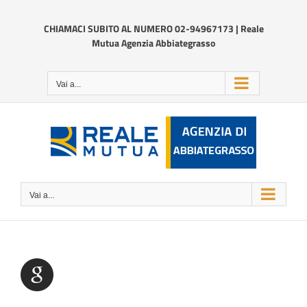
Salta
al
CHIAMACI SUBITO AL NUMERO 02-94967173 | Reale
contenuto
Mutua Agenzia Abbiategrasso
Vai a...
Vai a...