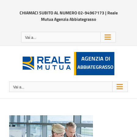
Salta
al
CHIAMACI SUBITO AL NUMERO 02-94967173 | Reale
contenuto
Mutua Agenzia Abbiategrasso
Vai a...
Vai a...