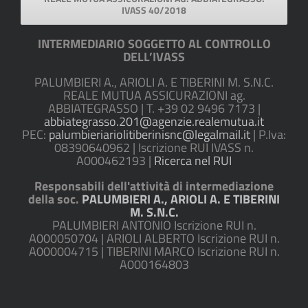
IVASS 40/2018
INTERMEDIARIO SOGGETTO AL CONTROLLO
DELL’IVASS
PALUMBIERI A., ARIOLI A. E TIBERINI M. S.N.C.
REALE MUTUA ASSICURAZIONI ag.
ABBIATEGRASSO | T. +39 02 9496 7173 |
abbiategrasso.201@agenzie.realemutua.it
PEC:
palumbieriariolitiberinisnc@legalmail.it
| P.Iva:
08390640962 | Iscrizione RUI IVASS n.
A000462193 |
Ricerca nel RUI
Responsabili dell'attività di intermediazione
della soc.
PALUMBIERI A., ARIOLI A. E TIBERINI
M. S.N.C.
PALUMBIERI ANTONIO Iscrizione RUI n.
A000050704 | ARIOLI ALBERTO Iscrizione RUI n.
A000004715 | TIBERINI MARCO Iscrizione RUI n.
A000164803