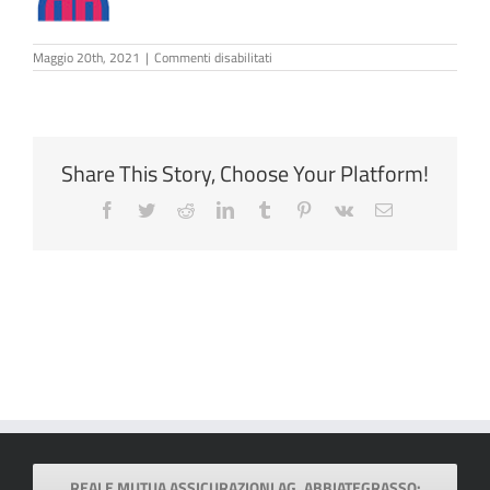
su
Maggio 20th, 2021
|
Commenti disabilitati
ico
m3
Share This Story, Choose Your Platform!
Facebook
Twitter
Reddit
LinkedIn
Tumblr
Pinterest
Vk
Email
REALE MUTUA ASSICURAZIONI AG. ABBIATEGRASSO: