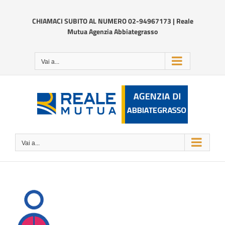
Salta
al
CHIAMACI SUBITO AL NUMERO 02-94967173 | Reale
contenuto
Mutua Agenzia Abbiategrasso
Vai a...
Vai a...