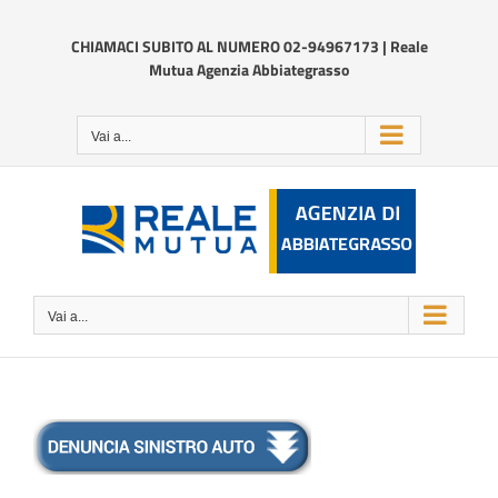
Salta
al
CHIAMACI SUBITO AL NUMERO 02-94967173 | Reale
contenuto
Mutua Agenzia Abbiategrasso
Vai a...
Vai a...