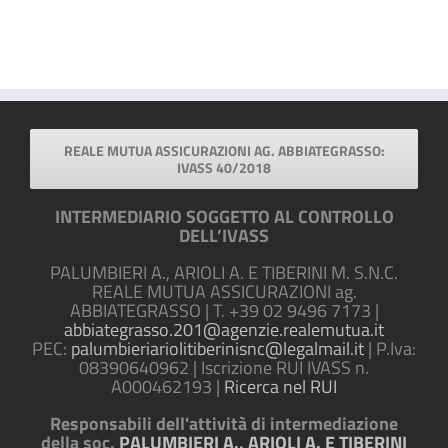
REALE MUTUA ASSICURAZIONI AG. ABBIATEGRASSO:
IVASS 40/2018
INTERMEDIARIO SOGGETTO AL CONTROLLO
DELL’IVASS
PALUMBIERI A., ARIOLI A. E TIBERINI M. S.N.C.
REALE MUTUA ASSICURAZIONI ag.
ABBIATEGRASSO | T. +39 02 9496 7173 |
abbiategrasso.201@agenzie.realemutua.it
PEC:
palumbieriariolitiberinisnc@legalmail.it
| P.Iva:
08390640962 | Iscrizione RUI IVASS n.
A000462193 |
Ricerca nel RUI
Responsabili dell'attività di intermediazione
della soc.
PALUMBIERI A., ARIOLI A. E TIBERINI