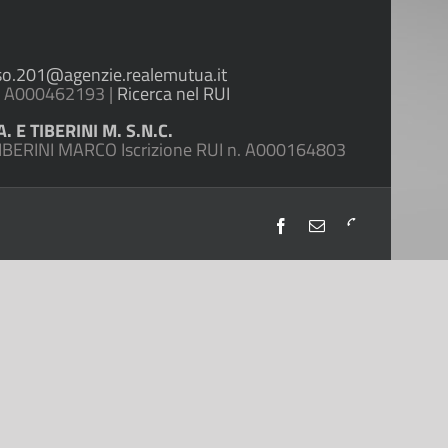
so.201@agenzie.realemutua.it
n. A000462193 |
Ricerca nel RUI
. E TIBERINI M. S.N.C.
TIBERINI MARCO Iscrizione RUI n. A000164803
Facebook
Email
Telefono