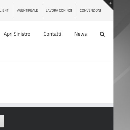
LIENTI
AGENTIREALE
LAVORA CON NOI
CONVENZIONI
Toggle
area
barra
scorrev
Apri Sinistro
Contatti
News