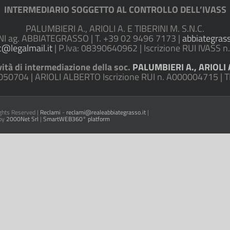
INTERMEDIARIO SOGGETTO AL CONTROLLO DELL’IVASS
PALUMBIERI A., ARIOLI A. E TIBERINI M. S.N.C.
ag. ABBIATEGRASSO | T. +39 02 9496 7173 |
abbiategras
c@legalmail.it
| P.Iva: 08390640962 | Iscrizione RUI IVASS 
vità di intermediazione della soc.
PALUMBIERI A., ARIOLI A
50704 | ARIOLI ALBERTO Iscrizione RUI n. A000004715 | 
ghts Reserved |
Reclami
-
reclami@realeabbiategrasso.it
|
 by
2000Net Srl
|
SmartWEB360° platform