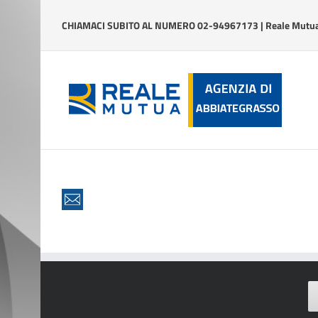
Salta
al
CHIAMACI SUBITO AL NUMERO 02-94967173 | Reale Mutua 
contenuto