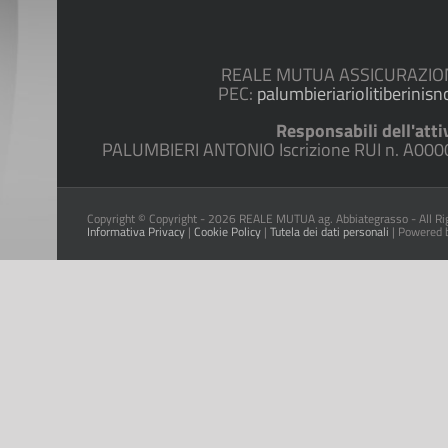
REALE MUTUA ASSICURAZIONI 
PEC:
palumbieriariolitiberinisn
Responsabili dell'atti
PALUMBIERI ANTONIO Iscrizione RUI n. A0000
Copyright © Copyright -
2026 REALE MUTUA ag. Abbiategrasso - All Ri
Informativa Privacy
|
Cookie Policy
|
Tutela dei dati personali
| Powered